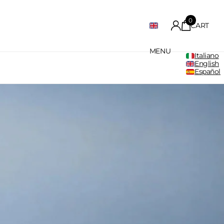
0
CART
MENU
Italiano
English
Español