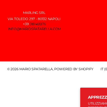
MARLING SRL
VIA TOLEDO 297 - 80132 NAPOLI
+39
081401376
INFO@MARIOSPATARELLA.COM
IT 
©
2026
MARIO SPATARELLA, POWERED BY SHOPIFY
APPREZZ
UTILIZZIA