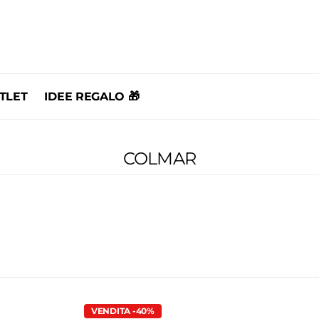
TLET
IDEE REGALO 🎁
COLMAR
VENDITA -40%