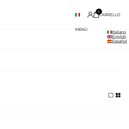
0
CARRELLO
MENÙ
Italiano
English
Español