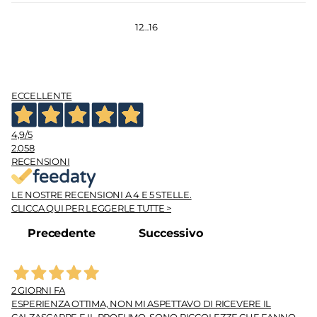
1
2
…
16
ECCELLENTE
4,9
/5
2.058
RECENSIONI
LE NOSTRE RECENSIONI A 4 E 5 STELLE.
CLICCA QUI PER LEGGERLE TUTTE >
Precedente
Successivo
2 GIORNI FA
ESPERIENZA OTTIMA, NON MI ASPETTAVO DI RICEVERE IL
CALZASCARPE E IL PROFUMO. SONO PICCOLEZZE CHE FANNO