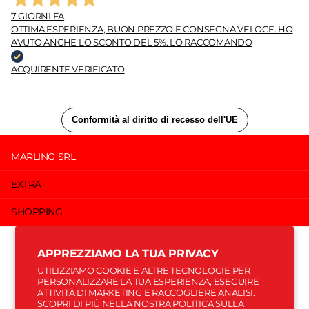
7 GIORNI FA
OTTIMA ESPERIENZA, BUON PREZZO E CONSEGNA VELOCE. HO
AVUTO ANCHE LO SCONTO DEL 5%. LO RACCOMANDO
ACQUIRENTE VERIFICATO
MARLING SRL
EXTRA
SHOPPING
©
2026
MARIO SPATARELLA, POWERED BY SHOPIFY
APPREZZIAMO LA TUA PRIVACY
IT (EUR €)
MENÙ
MENÙ
UTILIZZIAMO COOKIE E ALTRE TECNOLOGIE PER
PERSONALIZZARE LA TUA ESPERIENZA, ESEGUIRE
ATTIVITÀ DI MARKETING E RACCOGLIERE ANALISI.
SCOPRI DI PIÙ NELLA NOSTRA
POLITICA SULLA