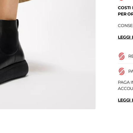
COSTI 
PER OR
CONSEG
LEGGI 
RE
P
PAGA I
ACCOUN
LEGGI