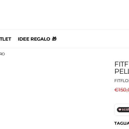
TLET
IDEE REGALO 🎁
ERO
FIT
PEL
FITFLO
€150,
TAGLI