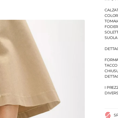
CALZAT
COLOR
TOMAIA
FODERA
SOLETT
SUOLA
DETTA
FORMA
TACCO 
CHIUSU
DETTA
I PREZ
DIVERS
S