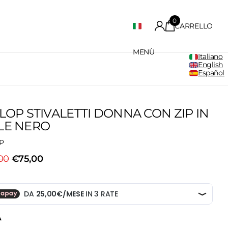
0
CARRELLO
MENÙ
Italiano
English
Español
FLOP STIVALETTI DONNA CON ZIP IN
LE NERO
P
00
€75,00
A