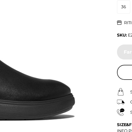
36
RIT
SKU:
E2
Far
SIZE&F
INFO 